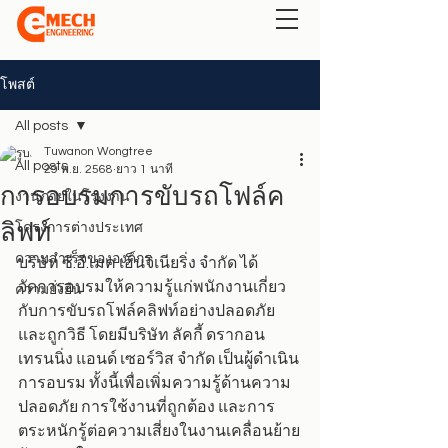
โพสต์
All posts
Tuwanon Wongtree
All posts
29 พ.ย. 2568
ยาว 1 นาที
การอบรมการขับรถโฟล์ค
งานภายในโรงงาน
ลิฟท์
โครงการต่างประเทศ
ความสำเร็จขององค์กร
บริษัท ซี.อี.เมค เอ็นจิเนียริ่ง จำกัด ได้
จัดการอบรมให้ความรู้แก่พนักงานเกี่ยว
ความยั่งยืน
กับการขับรถโฟล์คลิฟท์อย่างปลอดภัย
และถูกวิธี โดยมีบริษัท ลัคกี้ ดรากอน 
เทรนนิ่ง แอนด์ เซอร์วิส จำกัด เป็นผู้ดำเนิน
การอบรม ทั้งนี้เพื่อเพิ่มความรู้ด้านความ
ปลอดภัย การใช้งานที่ถูกต้อง และการ
ตระหนักรู้ต่อความเสี่ยงในงานเคลื่อนย้าย